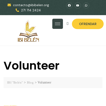
contacto@ibibelen.org
271 714 2424
OFRENDAR
Volunteer
IBI "Belén"
>
Blog
>
Volunteer