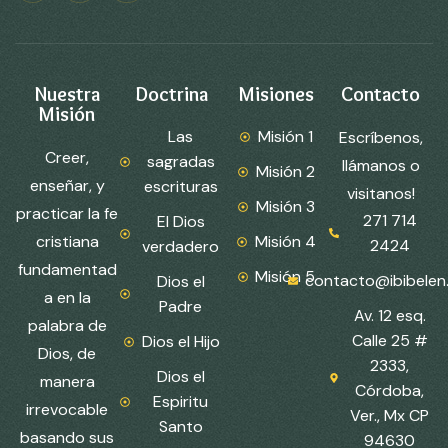
Nuestra
Doctrina
Misiones
Contacto
Misión
Las
Misión 1
Escríbenos,
Creer,
sagradas
llámanos o
Misión 2
enseñar, y
escrituras
visitanos!
Misión 3
practicar la fe
271 714
El Dios
cristiana
Misión 4
2424
verdadero
fundamentad
Misión 5
contacto@ibibelen
Dios el
a en la
Padre
Av. 12 esq.
palabra de
Calle 25 #
Dios el Hijo
Dios, de
2333,
Dios el
manera
Córdoba,
Espiritu
irrevocable
Ver., Mx CP
Santo
basando sus
94630